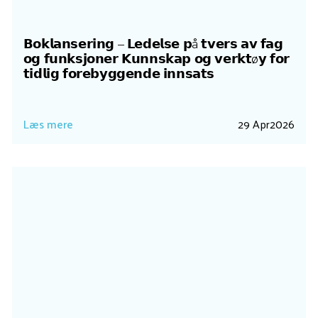
𝗕𝗼𝗸𝗹𝗮𝗻𝘀𝗲𝗿𝗶𝗻𝗴 – 𝗟𝗲𝗱𝗲𝗹𝘀𝗲 𝗽å 𝘁𝘃𝗲𝗿𝘀 𝗮𝘃 𝗳𝗮𝗴
𝗼𝗴 𝗳𝘂𝗻𝗸𝘀𝗷𝗼𝗻𝗲𝗿 𝗞𝘂𝗻𝗻𝘀𝗸𝗮𝗽 𝗼𝗴 𝘃𝗲𝗿𝗸𝘁ø𝘆 𝗳𝗼𝗿
𝘁𝗶𝗱𝗹𝗶𝗴 𝗳𝗼𝗿𝗲𝗯𝘆𝗴𝗴𝗲𝗻𝗱𝗲 𝗶𝗻𝗻𝘀𝗮𝘁𝘀
Læs mere
29 Apr
2026