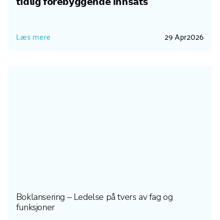
𝘁𝗶𝗱𝗹𝗶𝗴 𝗳𝗼𝗿𝗲𝗯𝘆𝗴𝗴𝗲𝗻𝗱𝗲 𝗶𝗻𝗻𝘀𝗮𝘁𝘀
Læs mere
29 Apr
2026
Boklansering – Ledelse på tvers av fag og
funksjoner