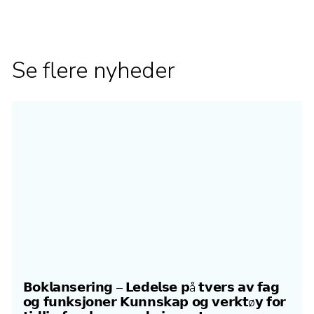
Se flere nyheder
𝗕𝗼𝗸𝗹𝗮𝗻𝘀𝗲𝗿𝗶𝗻𝗴 – 𝗟𝗲𝗱𝗲𝗹𝘀𝗲 𝗽å 𝘁𝘃𝗲𝗿𝘀 𝗮𝘃 𝗳𝗮𝗴
𝗼𝗴 𝗳𝘂𝗻𝗸𝘀𝗷𝗼𝗻𝗲𝗿 𝗞𝘂𝗻𝗻𝘀𝗸𝗮𝗽 𝗼𝗴 𝘃𝗲𝗿𝗸𝘁ø𝘆 𝗳𝗼𝗿