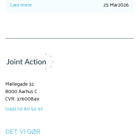
Læs mere
25 Mar
2026
Møllegade 32
8000 Aarhus C
CVR: 37600849
(+45) 70 60 50 97
DET VI GØR