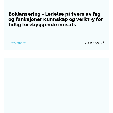
𝗕𝗼𝗸𝗹𝗮𝗻𝘀𝗲𝗿𝗶𝗻𝗴 – 𝗟𝗲𝗱𝗲𝗹𝘀𝗲 𝗽å 𝘁𝘃𝗲𝗿𝘀 𝗮𝘃 𝗳𝗮𝗴
𝗼𝗴 𝗳𝘂𝗻𝗸𝘀𝗷𝗼𝗻𝗲𝗿 𝗞𝘂𝗻𝗻𝘀𝗸𝗮𝗽 𝗼𝗴 𝘃𝗲𝗿𝗸𝘁ø𝘆 𝗳𝗼𝗿
𝘁𝗶𝗱𝗹𝗶𝗴 𝗳𝗼𝗿𝗲𝗯𝘆𝗴𝗴𝗲𝗻𝗱𝗲 𝗶𝗻𝗻𝘀𝗮𝘁𝘀
Læs mere
29 Apr
2026