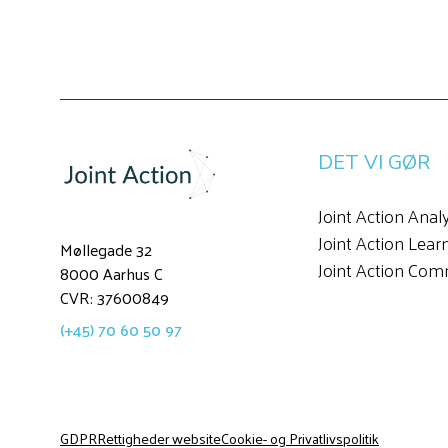
DET VI GØR
Joint Action Anal
Joint Action Lear
Møllegade 32
Joint Action Com
8000 Aarhus C
CVR: 37600849
(+45) 70 60 50 97
GDPR
Rettigheder website
Cookie- og Privatlivspolitik