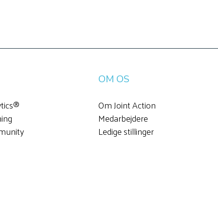
OM OS
ytics®
Om Joint Action
ning
Medarbejdere
munity
Ledige stillinger