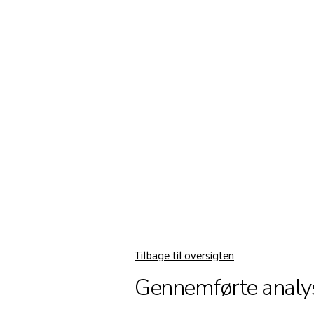
Det vi gør
Vidensunive
Kunder
Tilbage til oversigten
Gennemførte analy