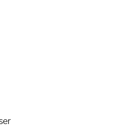
rs
Arrangementer
Om os
Kontakt
ser